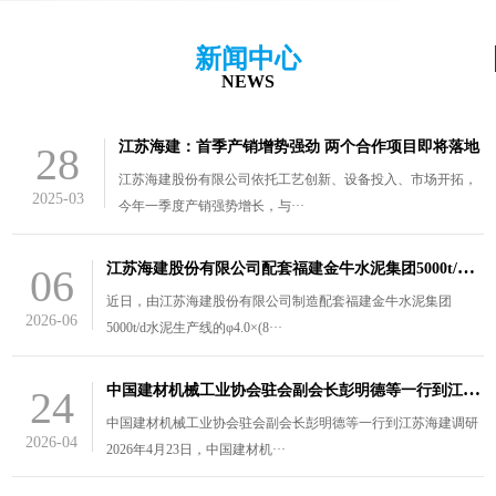
新闻中心
NEWS
江苏海建：首季产销增势强劲 两个合作项目即将落地
28
江苏海建股份有限公司依托工艺创新、设备投入、市场开拓，
2025-03
今年一季度产销强势增长，与···
江
苏海建股份有限公司配套福建金牛水泥集团5000t/d水泥生产线的￠4.0×（8.5+3）m风扫煤磨装车发货
06
近日，由江苏海建股份有限公司制造配套福建金牛水泥集团
2026-06
5000t/d水泥生产线的φ4.0×(8···
中
国建材机械工业协会驻会副会长彭明德等一行到江苏海建调研
24
中国建材机械工业协会驻会副会长彭明德等一行到江苏海建调研
2026-04
2026年4月23日，中国建材机···