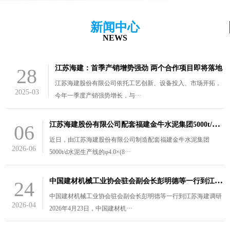
新闻中心
NEWS
江苏海建：首季产销增势强劲 两个合作项目即将落地
28
江苏海建股份有限公司依托工艺创新、设备投入、市场开拓，
2025-03
今年一季度产销强势增长，与···
江
苏海建股份有限公司配套福建金牛水泥集团5000t/d水泥生产线的￠4.0×（8.5+3）m风扫煤磨装车发货
06
近日，由江苏海建股份有限公司制造配套福建金牛水泥集团
2026-06
5000t/d水泥生产线的φ4.0×(8···
中
国建材机械工业协会驻会副会长彭明德等一行到江苏海建调研
24
中国建材机械工业协会驻会副会长彭明德等一行到江苏海建调研
2026-04
2026年4月23日，中国建材机···