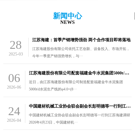
新闻中心
NEWS
江苏海建：首季产销增势强劲 两个合作项目即将落地
28
江苏海建股份有限公司依托工艺创新、设备投入、市场开拓，
2025-03
今年一季度产销强势增长，与···
江
苏海建股份有限公司配套福建金牛水泥集团5000t/d水泥生产线的￠4.0×（8.5+3）m风扫煤磨装车发货
06
近日，由江苏海建股份有限公司制造配套福建金牛水泥集团
2026-06
5000t/d水泥生产线的φ4.0×(8···
中
国建材机械工业协会驻会副会长彭明德等一行到江苏海建调研
24
中国建材机械工业协会驻会副会长彭明德等一行到江苏海建调研
2026-04
2026年4月23日，中国建材机···