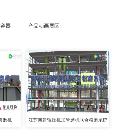
力容器
产品动画展区
管磨机
江苏海建辊压机加管磨机联合粉磨系统