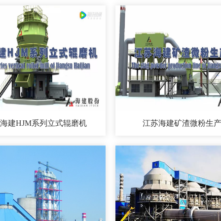
海建HJM系列立式辊磨机
江苏海建矿渣微粉生