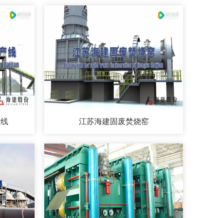
产线
江苏海建固废焚烧窑