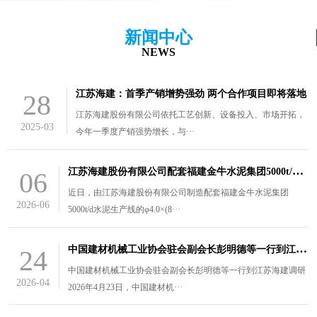
新闻中心
NEWS
江苏海建：首季产销增势强劲 两个合作项目即将落地
28
江苏海建股份有限公司依托工艺创新、设备投入、市场开拓，
2025-03
今年一季度产销强势增长，与···
江
苏海建股份有限公司配套福建金牛水泥集团5000t/d水泥生产线的￠4.0×（8.5+3）m风扫煤磨装车发货
06
近日，由江苏海建股份有限公司制造配套福建金牛水泥集团
2026-06
5000t/d水泥生产线的φ4.0×(8···
中
国建材机械工业协会驻会副会长彭明德等一行到江苏海建调研
24
中国建材机械工业协会驻会副会长彭明德等一行到江苏海建调研
2026-04
2026年4月23日，中国建材机···