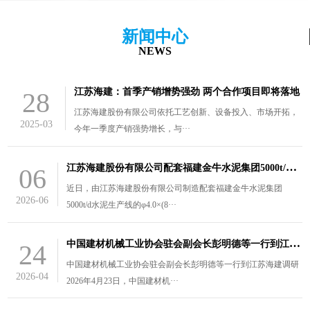
新闻中心
NEWS
江苏海建：首季产销增势强劲 两个合作项目即将落地
28
江苏海建股份有限公司依托工艺创新、设备投入、市场开拓，
2025-03
今年一季度产销强势增长，与···
江
苏海建股份有限公司配套福建金牛水泥集团5000t/d水泥生产线的￠4.0×（8.5+3）m风扫煤磨装车发货
06
近日，由江苏海建股份有限公司制造配套福建金牛水泥集团
2026-06
5000t/d水泥生产线的φ4.0×(8···
中
国建材机械工业协会驻会副会长彭明德等一行到江苏海建调研
24
中国建材机械工业协会驻会副会长彭明德等一行到江苏海建调研
2026-04
2026年4月23日，中国建材机···