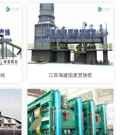
产线
江苏海建固废焚烧窑