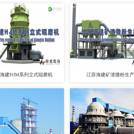
海建HJM系列立式辊磨机
江苏海建矿渣微粉生