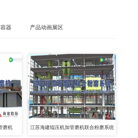
力容器
产品动画展区
管磨机
江苏海建辊压机加管磨机联合粉磨系统