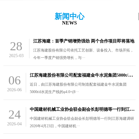
新闻中心
NEWS
江苏海建：首季产销增势强劲 两个合作项目即将落地
28
江苏海建股份有限公司依托工艺创新、设备投入、市场开拓，
2025-03
今年一季度产销强势增长，与···
江
苏海建股份有限公司配套福建金牛水泥集团5000t/d水泥生产线的￠4.0×（8.5+3）m风扫煤磨装车发货
06
近日，由江苏海建股份有限公司制造配套福建金牛水泥集团
2026-06
5000t/d水泥生产线的φ4.0×(8···
中
国建材机械工业协会驻会副会长彭明德等一行到江苏海建调研
24
中国建材机械工业协会驻会副会长彭明德等一行到江苏海建调研
2026-04
2026年4月23日，中国建材机···