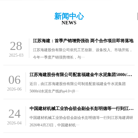
新闻中心
NEWS
江苏海建：首季产销增势强劲 两个合作项目即将落地
28
江苏海建股份有限公司依托工艺创新、设备投入、市场开拓，
2025-03
今年一季度产销强势增长，与···
江
苏海建股份有限公司配套福建金牛水泥集团5000t/d水泥生产线的￠4.0×（8.5+3）m风扫煤磨装车发货
06
近日，由江苏海建股份有限公司制造配套福建金牛水泥集团
2026-06
5000t/d水泥生产线的φ4.0×(8···
中
国建材机械工业协会驻会副会长彭明德等一行到江苏海建调研
24
中国建材机械工业协会驻会副会长彭明德等一行到江苏海建调研
2026-04
2026年4月23日，中国建材机···