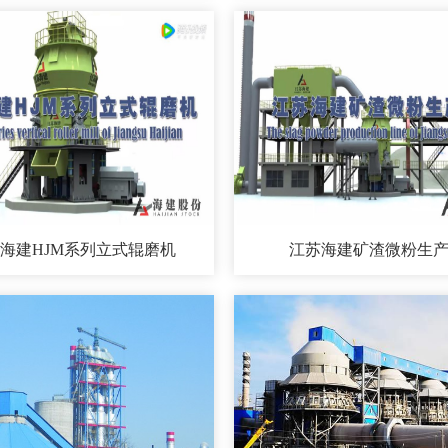
海建HJM系列立式辊磨机
江苏海建矿渣微粉生