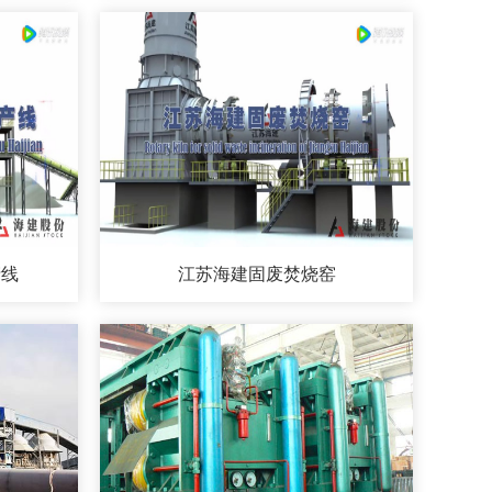
产线
江苏海建固废焚烧窑