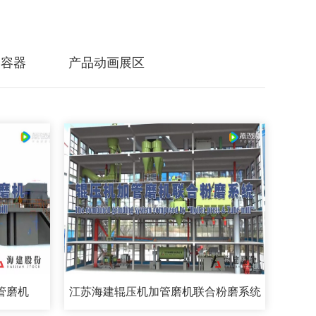
力容器
产品动画展区
管磨机
江苏海建辊压机加管磨机联合粉磨系统