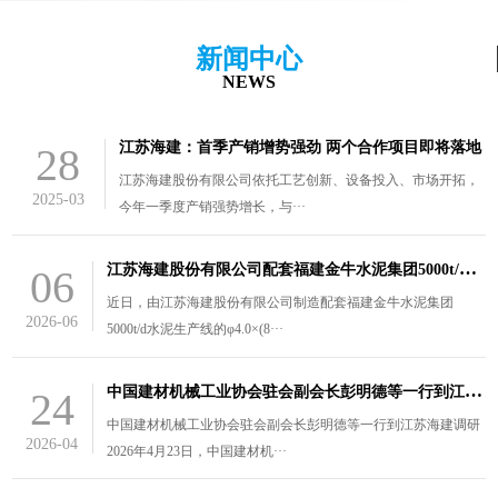
新闻中心
NEWS
江苏海建：首季产销增势强劲 两个合作项目即将落地
28
江苏海建股份有限公司依托工艺创新、设备投入、市场开拓，
2025-03
今年一季度产销强势增长，与···
江
苏海建股份有限公司配套福建金牛水泥集团5000t/d水泥生产线的￠4.0×（8.5+3）m风扫煤磨装车发货
06
近日，由江苏海建股份有限公司制造配套福建金牛水泥集团
2026-06
5000t/d水泥生产线的φ4.0×(8···
中
国建材机械工业协会驻会副会长彭明德等一行到江苏海建调研
24
中国建材机械工业协会驻会副会长彭明德等一行到江苏海建调研
2026-04
2026年4月23日，中国建材机···