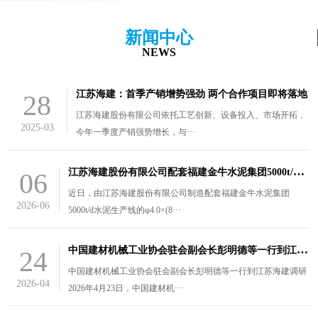
新闻中心
NEWS
江苏海建：首季产销增势强劲 两个合作项目即将落地
28
江苏海建股份有限公司依托工艺创新、设备投入、市场开拓，
2025-03
今年一季度产销强势增长，与···
江
苏海建股份有限公司配套福建金牛水泥集团5000t/d水泥生产线的￠4.0×（8.5+3）m风扫煤磨装车发货
06
近日，由江苏海建股份有限公司制造配套福建金牛水泥集团
2026-06
5000t/d水泥生产线的φ4.0×(8···
中
国建材机械工业协会驻会副会长彭明德等一行到江苏海建调研
24
中国建材机械工业协会驻会副会长彭明德等一行到江苏海建调研
2026-04
2026年4月23日，中国建材机···