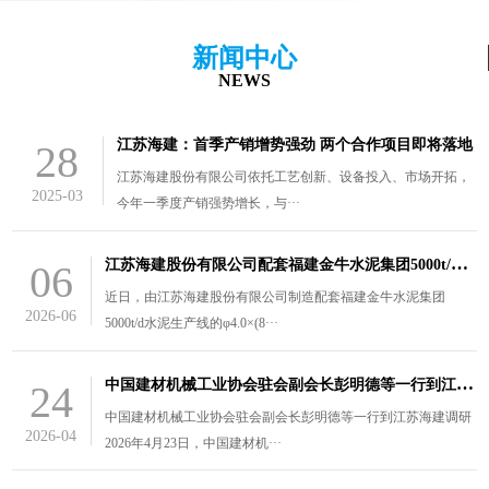
新闻中心
NEWS
江苏海建：首季产销增势强劲 两个合作项目即将落地
28
江苏海建股份有限公司依托工艺创新、设备投入、市场开拓，
2025-03
今年一季度产销强势增长，与···
江
苏海建股份有限公司配套福建金牛水泥集团5000t/d水泥生产线的￠4.0×（8.5+3）m风扫煤磨装车发货
06
近日，由江苏海建股份有限公司制造配套福建金牛水泥集团
2026-06
5000t/d水泥生产线的φ4.0×(8···
中
国建材机械工业协会驻会副会长彭明德等一行到江苏海建调研
24
中国建材机械工业协会驻会副会长彭明德等一行到江苏海建调研
2026-04
2026年4月23日，中国建材机···