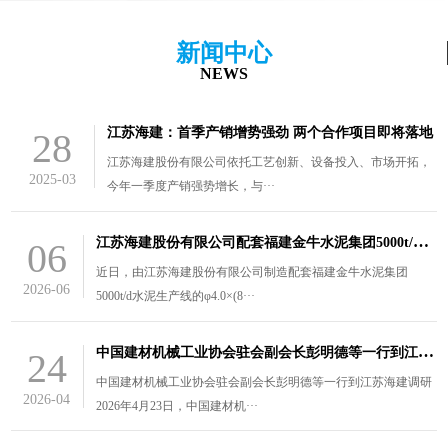
新闻中心
NEWS
江苏海建：首季产销增势强劲 两个合作项目即将落地
28
江苏海建股份有限公司依托工艺创新、设备投入、市场开拓，
2025-03
今年一季度产销强势增长，与···
江
苏海建股份有限公司配套福建金牛水泥集团5000t/d水泥生产线的￠4.0×（8.5+3）m风扫煤磨装车发货
06
近日，由江苏海建股份有限公司制造配套福建金牛水泥集团
2026-06
5000t/d水泥生产线的φ4.0×(8···
中
国建材机械工业协会驻会副会长彭明德等一行到江苏海建调研
24
中国建材机械工业协会驻会副会长彭明德等一行到江苏海建调研
2026-04
2026年4月23日，中国建材机···