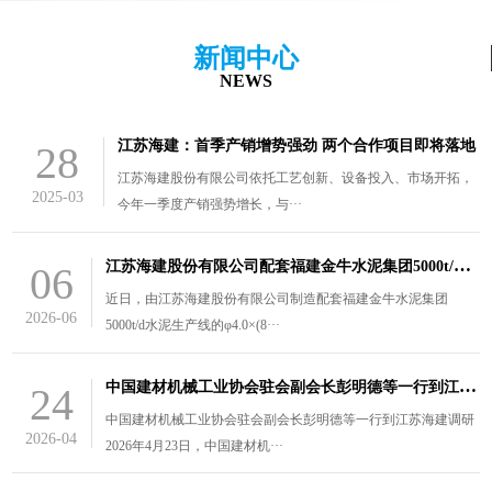
新闻中心
NEWS
江苏海建：首季产销增势强劲 两个合作项目即将落地
28
江苏海建股份有限公司依托工艺创新、设备投入、市场开拓，
2025-03
今年一季度产销强势增长，与···
江
苏海建股份有限公司配套福建金牛水泥集团5000t/d水泥生产线的￠4.0×（8.5+3）m风扫煤磨装车发货
06
近日，由江苏海建股份有限公司制造配套福建金牛水泥集团
2026-06
5000t/d水泥生产线的φ4.0×(8···
中
国建材机械工业协会驻会副会长彭明德等一行到江苏海建调研
24
中国建材机械工业协会驻会副会长彭明德等一行到江苏海建调研
2026-04
2026年4月23日，中国建材机···