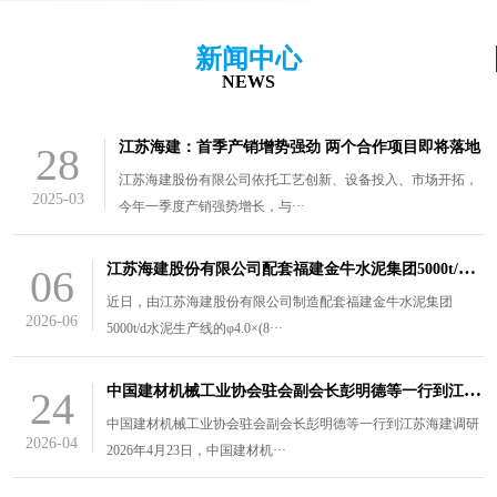
新闻中心
NEWS
江苏海建：首季产销增势强劲 两个合作项目即将落地
28
江苏海建股份有限公司依托工艺创新、设备投入、市场开拓，
2025-03
今年一季度产销强势增长，与···
江
苏海建股份有限公司配套福建金牛水泥集团5000t/d水泥生产线的￠4.0×（8.5+3）m风扫煤磨装车发货
06
近日，由江苏海建股份有限公司制造配套福建金牛水泥集团
2026-06
5000t/d水泥生产线的φ4.0×(8···
中
国建材机械工业协会驻会副会长彭明德等一行到江苏海建调研
24
中国建材机械工业协会驻会副会长彭明德等一行到江苏海建调研
2026-04
2026年4月23日，中国建材机···