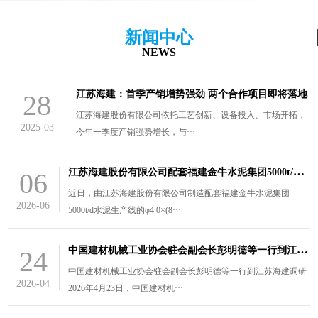
新闻中心
NEWS
江苏海建：首季产销增势强劲 两个合作项目即将落地
28
江苏海建股份有限公司依托工艺创新、设备投入、市场开拓，
2025-03
今年一季度产销强势增长，与···
江
苏海建股份有限公司配套福建金牛水泥集团5000t/d水泥生产线的￠4.0×（8.5+3）m风扫煤磨装车发货
06
近日，由江苏海建股份有限公司制造配套福建金牛水泥集团
2026-06
5000t/d水泥生产线的φ4.0×(8···
中
国建材机械工业协会驻会副会长彭明德等一行到江苏海建调研
24
中国建材机械工业协会驻会副会长彭明德等一行到江苏海建调研
2026-04
2026年4月23日，中国建材机···