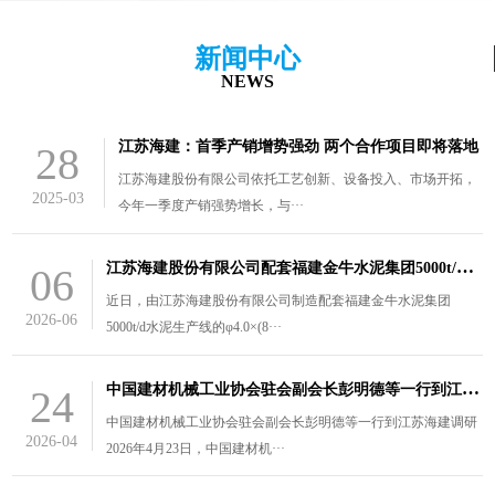
新闻中心
NEWS
江苏海建：首季产销增势强劲 两个合作项目即将落地
28
江苏海建股份有限公司依托工艺创新、设备投入、市场开拓，
2025-03
今年一季度产销强势增长，与···
江
苏海建股份有限公司配套福建金牛水泥集团5000t/d水泥生产线的￠4.0×（8.5+3）m风扫煤磨装车发货
06
近日，由江苏海建股份有限公司制造配套福建金牛水泥集团
2026-06
5000t/d水泥生产线的φ4.0×(8···
中
国建材机械工业协会驻会副会长彭明德等一行到江苏海建调研
24
中国建材机械工业协会驻会副会长彭明德等一行到江苏海建调研
2026-04
2026年4月23日，中国建材机···