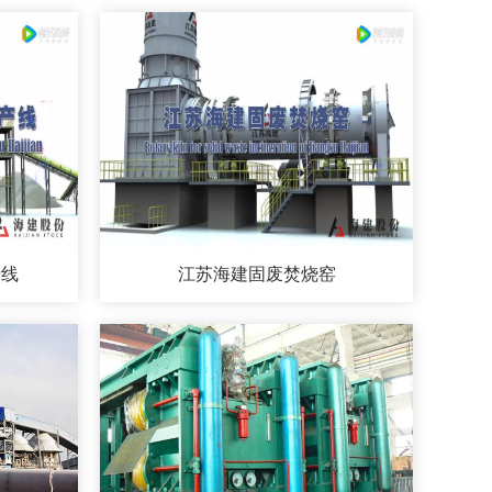
产线
江苏海建固废焚烧窑