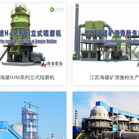
海建HJM系列立式辊磨机
江苏海建矿渣微粉生