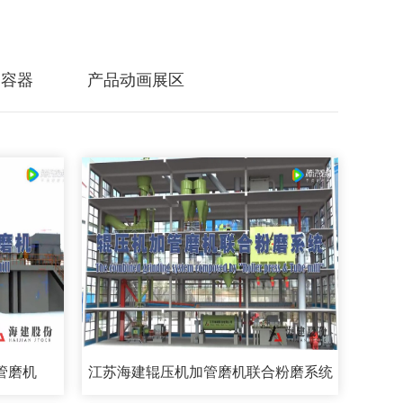
力容器
产品动画展区
管磨机
江苏海建辊压机加管磨机联合粉磨系统