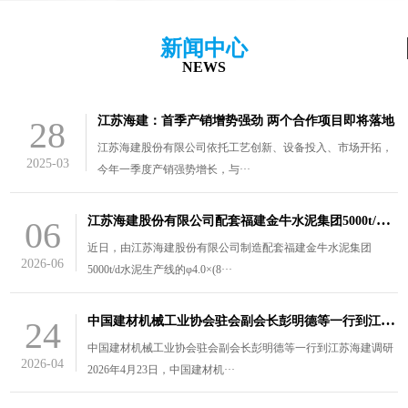
新闻中心
NEWS
江苏海建：首季产销增势强劲 两个合作项目即将落地
28
江苏海建股份有限公司依托工艺创新、设备投入、市场开拓，
2025-03
今年一季度产销强势增长，与···
江
苏海建股份有限公司配套福建金牛水泥集团5000t/d水泥生产线的￠4.0×（8.5+3）m风扫煤磨装车发货
06
近日，由江苏海建股份有限公司制造配套福建金牛水泥集团
2026-06
5000t/d水泥生产线的φ4.0×(8···
中
国建材机械工业协会驻会副会长彭明德等一行到江苏海建调研
24
中国建材机械工业协会驻会副会长彭明德等一行到江苏海建调研
2026-04
2026年4月23日，中国建材机···