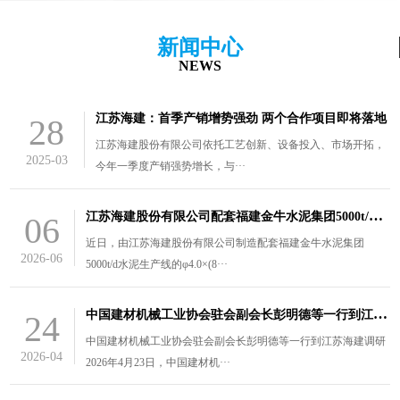
新闻中心
NEWS
江苏海建：首季产销增势强劲 两个合作项目即将落地
28
江苏海建股份有限公司依托工艺创新、设备投入、市场开拓，
2025-03
今年一季度产销强势增长，与···
江
苏海建股份有限公司配套福建金牛水泥集团5000t/d水泥生产线的￠4.0×（8.5+3）m风扫煤磨装车发货
06
近日，由江苏海建股份有限公司制造配套福建金牛水泥集团
2026-06
5000t/d水泥生产线的φ4.0×(8···
中
国建材机械工业协会驻会副会长彭明德等一行到江苏海建调研
24
中国建材机械工业协会驻会副会长彭明德等一行到江苏海建调研
2026-04
2026年4月23日，中国建材机···