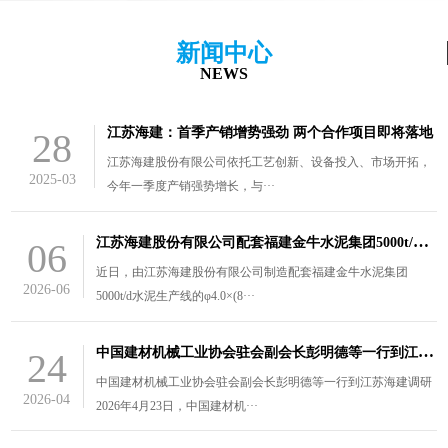
新闻中心
NEWS
江苏海建：首季产销增势强劲 两个合作项目即将落地
28
江苏海建股份有限公司依托工艺创新、设备投入、市场开拓，
2025-03
今年一季度产销强势增长，与···
江
苏海建股份有限公司配套福建金牛水泥集团5000t/d水泥生产线的￠4.0×（8.5+3）m风扫煤磨装车发货
06
近日，由江苏海建股份有限公司制造配套福建金牛水泥集团
2026-06
5000t/d水泥生产线的φ4.0×(8···
中
国建材机械工业协会驻会副会长彭明德等一行到江苏海建调研
24
中国建材机械工业协会驻会副会长彭明德等一行到江苏海建调研
2026-04
2026年4月23日，中国建材机···