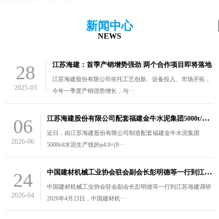
新闻中心
NEWS
江苏海建：首季产销增势强劲 两个合作项目即将落地
28
江苏海建股份有限公司依托工艺创新、设备投入、市场开拓，
2025-03
今年一季度产销强势增长，与···
江
苏海建股份有限公司配套福建金牛水泥集团5000t/d水泥生产线的￠4.0×（8.5+3）m风扫煤磨装车发货
06
近日，由江苏海建股份有限公司制造配套福建金牛水泥集团
2026-06
5000t/d水泥生产线的φ4.0×(8···
中
国建材机械工业协会驻会副会长彭明德等一行到江苏海建调研
24
中国建材机械工业协会驻会副会长彭明德等一行到江苏海建调研
2026-04
2026年4月23日，中国建材机···