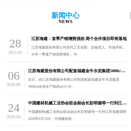
新闻中心
NEWS
江苏海建：首季产销增势强劲 两个合作项目即将落地
28
江苏海建股份有限公司依托工艺创新、设备投入、市场开拓，
2025-03
今年一季度产销强势增长，与···
江
苏海建股份有限公司配套福建金牛水泥集团5000t/d水泥生产线的￠4.0×（8.5+3）m风扫煤磨装车发货
06
近日，由江苏海建股份有限公司制造配套福建金牛水泥集团
2026-06
5000t/d水泥生产线的φ4.0×(8···
中
国建材机械工业协会驻会副会长彭明德等一行到江苏海建调研
24
中国建材机械工业协会驻会副会长彭明德等一行到江苏海建调研
2026-04
2026年4月23日，中国建材机···