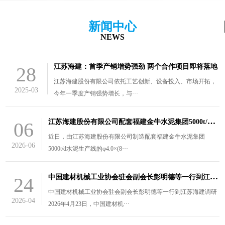
新闻中心
NEWS
江苏海建：首季产销增势强劲 两个合作项目即将落地
28
江苏海建股份有限公司依托工艺创新、设备投入、市场开拓，
2025-03
今年一季度产销强势增长，与···
江
苏海建股份有限公司配套福建金牛水泥集团5000t/d水泥生产线的￠4.0×（8.5+3）m风扫煤磨装车发货
06
近日，由江苏海建股份有限公司制造配套福建金牛水泥集团
2026-06
5000t/d水泥生产线的φ4.0×(8···
中
国建材机械工业协会驻会副会长彭明德等一行到江苏海建调研
24
中国建材机械工业协会驻会副会长彭明德等一行到江苏海建调研
2026-04
2026年4月23日，中国建材机···