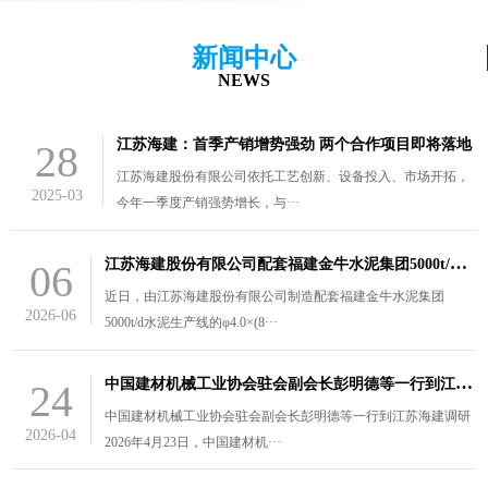
新闻中心
NEWS
江苏海建：首季产销增势强劲 两个合作项目即将落地
28
江苏海建股份有限公司依托工艺创新、设备投入、市场开拓，
2025-03
今年一季度产销强势增长，与···
江
苏海建股份有限公司配套福建金牛水泥集团5000t/d水泥生产线的￠4.0×（8.5+3）m风扫煤磨装车发货
06
近日，由江苏海建股份有限公司制造配套福建金牛水泥集团
2026-06
5000t/d水泥生产线的φ4.0×(8···
中
国建材机械工业协会驻会副会长彭明德等一行到江苏海建调研
24
中国建材机械工业协会驻会副会长彭明德等一行到江苏海建调研
2026-04
2026年4月23日，中国建材机···