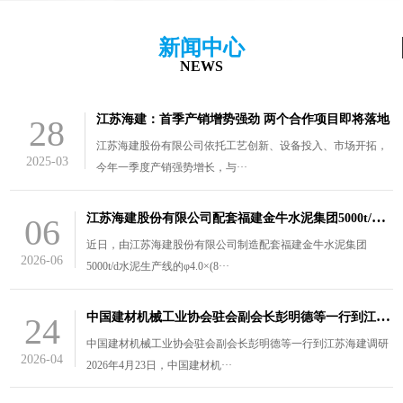
新闻中心
NEWS
江苏海建：首季产销增势强劲 两个合作项目即将落地
28
江苏海建股份有限公司依托工艺创新、设备投入、市场开拓，
2025-03
今年一季度产销强势增长，与···
江
苏海建股份有限公司配套福建金牛水泥集团5000t/d水泥生产线的￠4.0×（8.5+3）m风扫煤磨装车发货
06
近日，由江苏海建股份有限公司制造配套福建金牛水泥集团
2026-06
5000t/d水泥生产线的φ4.0×(8···
中
国建材机械工业协会驻会副会长彭明德等一行到江苏海建调研
24
中国建材机械工业协会驻会副会长彭明德等一行到江苏海建调研
2026-04
2026年4月23日，中国建材机···