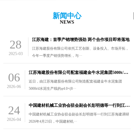
新闻中心
NEWS
江苏海建：首季产销增势强劲 两个合作项目即将落地
28
江苏海建股份有限公司依托工艺创新、设备投入、市场开拓，
2025-03
今年一季度产销强势增长，与···
江
苏海建股份有限公司配套福建金牛水泥集团5000t/d水泥生产线的￠4.0×（8.5+3）m风扫煤磨装车发货
06
近日，由江苏海建股份有限公司制造配套福建金牛水泥集团
2026-06
5000t/d水泥生产线的φ4.0×(8···
中
国建材机械工业协会驻会副会长彭明德等一行到江苏海建调研
24
中国建材机械工业协会驻会副会长彭明德等一行到江苏海建调研
2026-04
2026年4月23日，中国建材机···