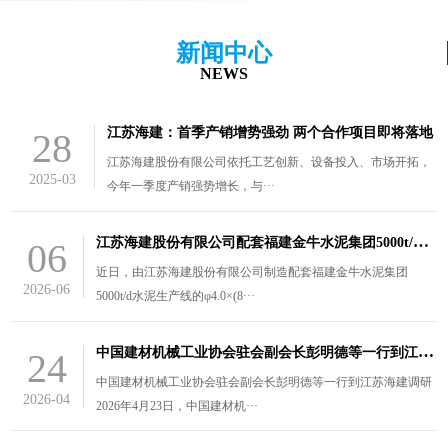
新闻中心
NEWS
江苏海建：首季产销增势强劲 两个合作项目即将落地
28
江苏海建股份有限公司依托工艺创新、设备投入、市场开拓，
2025-03
今年一季度产销强势增长，与···
江
苏海建股份有限公司配套福建金牛水泥集团5000t/d水泥生产线的￠4.0×（8.5+3）m风扫煤磨装车发货
06
近日，由江苏海建股份有限公司制造配套福建金牛水泥集团
2026-06
5000t/d水泥生产线的φ4.0×(8···
中
国建材机械工业协会驻会副会长彭明德等一行到江苏海建调研
24
中国建材机械工业协会驻会副会长彭明德等一行到江苏海建调研
2026-04
2026年4月23日，中国建材机···