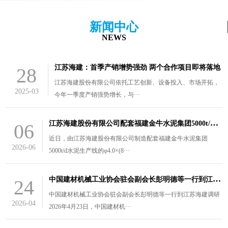
新闻中心
NEWS
江苏海建：首季产销增势强劲 两个合作项目即将落地
28
江苏海建股份有限公司依托工艺创新、设备投入、市场开拓，
2025-03
今年一季度产销强势增长，与···
江
苏海建股份有限公司配套福建金牛水泥集团5000t/d水泥生产线的￠4.0×（8.5+3）m风扫煤磨装车发货
06
近日，由江苏海建股份有限公司制造配套福建金牛水泥集团
2026-06
5000t/d水泥生产线的φ4.0×(8···
中
国建材机械工业协会驻会副会长彭明德等一行到江苏海建调研
24
中国建材机械工业协会驻会副会长彭明德等一行到江苏海建调研
2026-04
2026年4月23日，中国建材机···