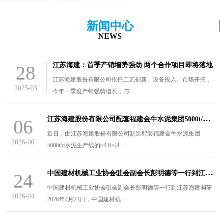
新闻中心
NEWS
江苏海建：首季产销增势强劲 两个合作项目即将落地
28
江苏海建股份有限公司依托工艺创新、设备投入、市场开拓，
2025-03
今年一季度产销强势增长，与···
江
苏海建股份有限公司配套福建金牛水泥集团5000t/d水泥生产线的￠4.0×（8.5+3）m风扫煤磨装车发货
06
近日，由江苏海建股份有限公司制造配套福建金牛水泥集团
2026-06
5000t/d水泥生产线的φ4.0×(8···
中
国建材机械工业协会驻会副会长彭明德等一行到江苏海建调研
24
中国建材机械工业协会驻会副会长彭明德等一行到江苏海建调研
2026-04
2026年4月23日，中国建材机···