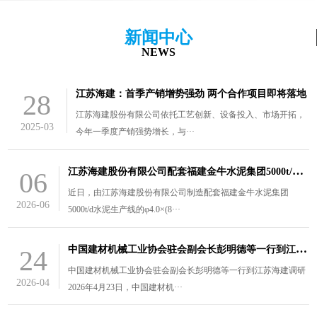
新闻中心
NEWS
江苏海建：首季产销增势强劲 两个合作项目即将落地
28
江苏海建股份有限公司依托工艺创新、设备投入、市场开拓，
2025-03
今年一季度产销强势增长，与···
江
苏海建股份有限公司配套福建金牛水泥集团5000t/d水泥生产线的￠4.0×（8.5+3）m风扫煤磨装车发货
06
近日，由江苏海建股份有限公司制造配套福建金牛水泥集团
2026-06
5000t/d水泥生产线的φ4.0×(8···
中
国建材机械工业协会驻会副会长彭明德等一行到江苏海建调研
24
中国建材机械工业协会驻会副会长彭明德等一行到江苏海建调研
2026-04
2026年4月23日，中国建材机···