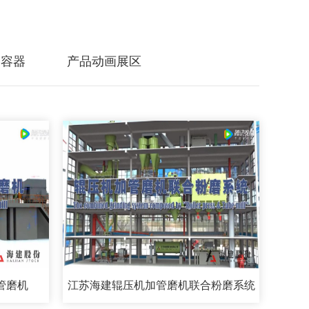
力容器
产品动画展区
管磨机
江苏海建辊压机加管磨机联合粉磨系统