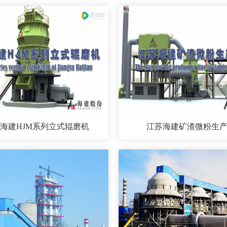
海建HJM系列立式辊磨机
江苏海建矿渣微粉生