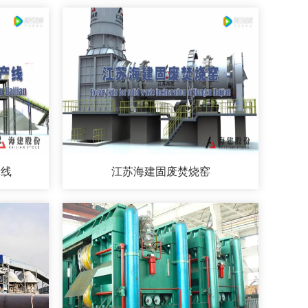
产线
江苏海建固废焚烧窑